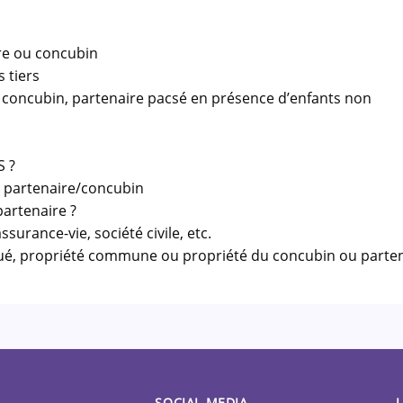
ire ou concubin
s tiers
 au concubin, partenaire pacsé en présence d’enfants non
S ?
le partenaire/concubin
partenaire ?
surance-vie, société civile, etc.
oué, propriété commune ou propriété du concubin ou parte
SOCIAL MEDIA
L