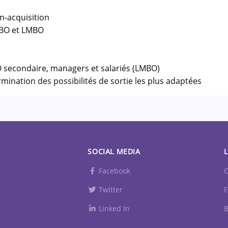
n-acquisition
 LBO et LMBO
LBO secondaire, managers et salariés (LMBO)
ination des possibilités de sortie les plus adaptées
SOCIAL MEDIA
L
Facebook
C
Twitter
Linked In
B