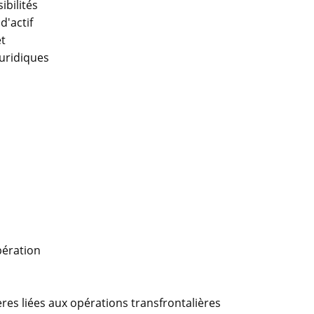
ibilités
d'actif
et
juridiques
pération
lières liées aux opérations transfrontalières