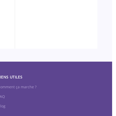
IENS UTILES
omment ça marche ?
FAQ
log