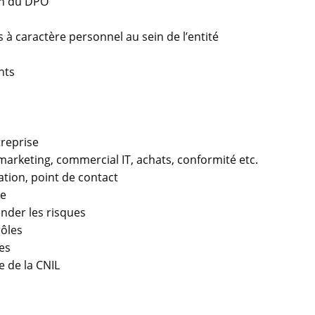
on du DPO
à caractère personnel au sein de l’entité
nts
treprise
marketing, commercial IT, achats, conformité etc.
ation, point de contact
se
ender les risques
rôles
es
e de la CNIL